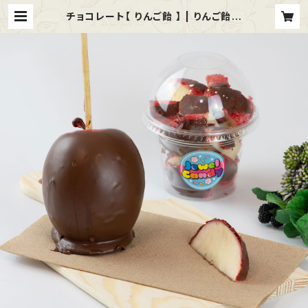
チョコレート【 りんご飴 】 | りんご飴専
門店 JewelCandy（ジュエルキャン
ディ）